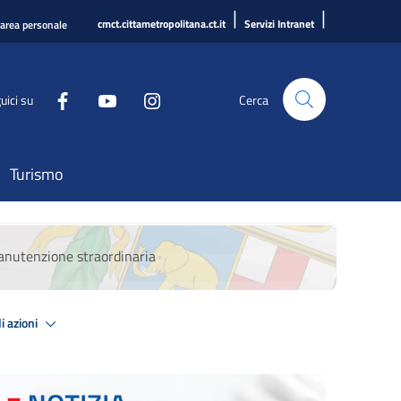
|
|
cmct.cittametropolitana.ct.it
Servizi Intranet
'area personale
uici su
Cerca
Turismo
 manutenzione straordinaria
i azioni