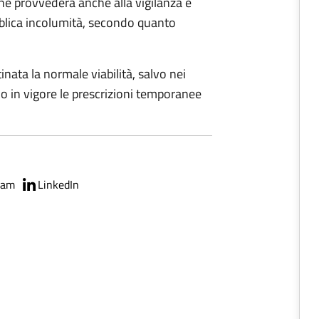
 che provvederà anche alla vigilanza e
ubblica incolumità, secondo quanto
tinata la normale viabilità, salvo nei
nno in vigore le prescrizioni temporanee
ram
LinkedIn