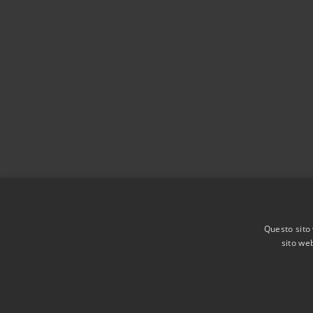
Questo sito 
sito web
RSS
Accessibilità
Privacy
Cookie
Mappa de
Agenzia per l'Italia digitale
Dichiarazione di acces