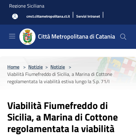
Salta al contenuto principale
Regione Siciliana
|
|
cmct.cittametropolitana.ct.it
Servizi Intranet
Città Metropolitana di Catania
Home
>
Notizie
>
Notizie
>
Viabilità Fiumefreddo di Sicilia, a Marina di Cottone
regolamentata la viabilità estiva lungo la S.p. 71/I
Viabilità Fiumefreddo di
Sicilia, a Marina di Cottone
regolamentata la viabilità