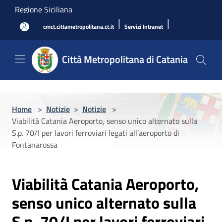
Salta al contenuto principale
Regione Siciliana
|
|
cmct.cittametropolitana.ct.it
Servizi Intranet
Città Metropolitana di Catania
Home
>
Notizie
>
Notizie
>
Viabilità Catania Aeroporto, senso unico alternato sulla
S.p. 70/I per lavori ferroviari legati all’aeroporto di
Fontanarossa
Viabilità Catania Aeroporto,
senso unico alternato sulla
S.p. 70/I per lavori ferroviari