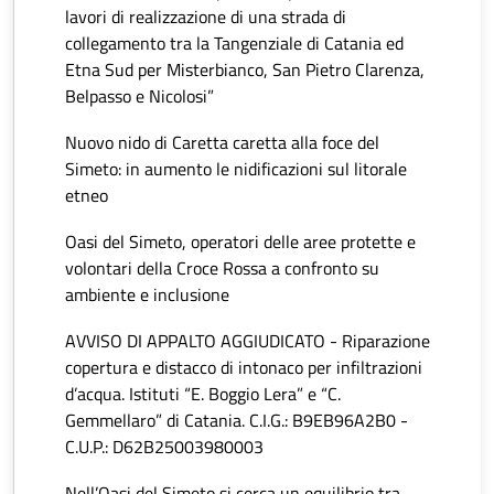
lavori di realizzazione di una strada di
collegamento tra la Tangenziale di Catania ed
Etna Sud per Misterbianco, San Pietro Clarenza,
Belpasso e Nicolosi”
Nuovo nido di Caretta caretta alla foce del
Simeto: in aumento le nidificazioni sul litorale
etneo
Oasi del Simeto, operatori delle aree protette e
volontari della Croce Rossa a confronto su
ambiente e inclusione
AVVISO DI APPALTO AGGIUDICATO - Riparazione
copertura e distacco di intonaco per infiltrazioni
d’acqua. Istituti “E. Boggio Lera” e “C.
Gemmellaro” di Catania. C.I.G.: B9EB96A2B0 -
C.U.P.: D62B25003980003
Nell’Oasi del Simeto si cerca un equilibrio tra