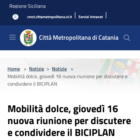
Salta al contenuto principale
Regione Siciliana
|
|
cmct.cittametropolitana.ct.it
Servizi Intranet
Città Metropolitana di Catania
Home
>
Notizie
>
Notizie
>
Mobilità dolce, giovedì 16 nuova riunione per discutere e
condividere il BICIPLAN
Mobilità dolce, giovedì 16
nuova riunione per discutere
e condividere il BICIPLAN