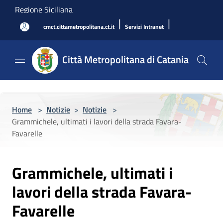
Salta al contenuto principale
Regione Siciliana
|
|
cmct.cittametropolitana.ct.it
Servizi Intranet
Città Metropolitana di Catania
Home
>
Notizie
>
Notizie
>
Grammichele, ultimati i lavori della strada Favara-
Favarelle
Grammichele, ultimati i
lavori della strada Favara-
Favarelle