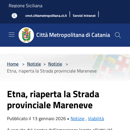
Salta al contenuto principale
Regione Siciliana
|
|
cmct.cittametropolitana.ct.it
Servizi Intranet
Città Metropolitana di Catania
Home
>
Notizie
>
Notizie
>
Etna, riaperta la Strada provinciale Mareneve
Etna, riaperta la Strada
provinciale Mareneve
Pubblicato il 13 gennaio 2026 •
Notizie
,
Viabilità