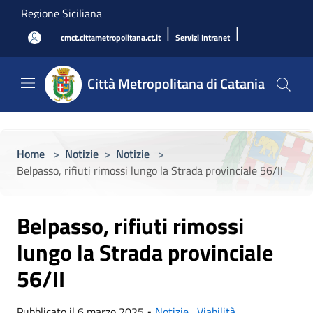
Salta al contenuto principale
Regione Siciliana
|
|
cmct.cittametropolitana.ct.it
Servizi Intranet
Città Metropolitana di Catania
Home
>
Notizie
>
Notizie
>
Belpasso, rifiuti rimossi lungo la Strada provinciale 56/II
Belpasso, rifiuti rimossi
lungo la Strada provinciale
56/II
Pubblicato il 6 marzo 2025 •
Notizie
,
Viabilità