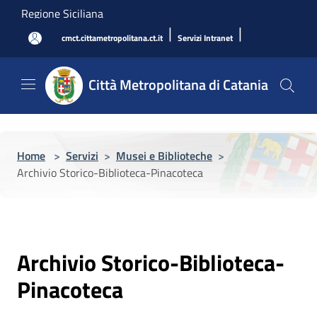
Salta al contenuto principale
Regione Siciliana
|
|
cmct.cittametropolitana.ct.it
Servizi Intranet
Città Metropolitana di Catania
Home
>
Servizi
>
Musei e Biblioteche
>
Archivio Storico-Biblioteca-Pinacoteca
Archivio Storico-Biblioteca-
Pinacoteca