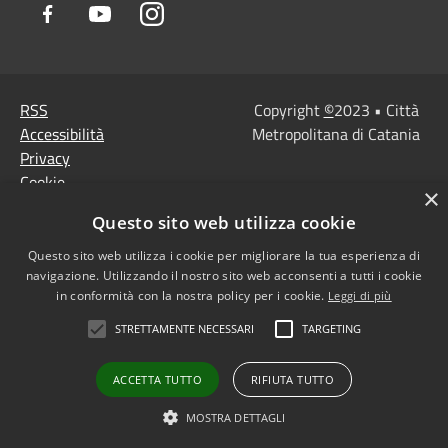
Facebook
Youtube
Instagram
RSS
Copyright
©
2023 • Città
Accessibilità
Metropolitana di Catania
Privacy
Cookie
×
Mappa del sito
Questo sito web utilizza cookie
Note Legali
Agenzia per l'Italia
Questo sito web utilizza i cookie per migliorare la tua esperienza di
navigazione. Utilizzando il nostro sito web acconsenti a tutti i cookie
digitale
in conformità con la nostra policy per i cookie.
Leggi di più
Dichiarazione di
STRETTAMENTE NECESSARI
TARGETING
accessibilità
Dichiarazione di
ACCETTA TUTTO
RIFIUTA TUTTO
accessibilità PagoPa
Obiettivi di accessibilità
MOSTRA DETTAGLI